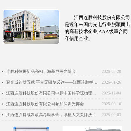
江西连胜科技股份有限公司
是近年来国内光电行业脱颖而出
的高新技术企业,AAA级重合同
守信用企业。
连胜科技携新品亮相上海慕尼黑光博会
2026-03-20
넷
聚光成芒廿五载 平台无疆梦必达——江西连胜举办二十五周年庆典
2026-01-26
넷
江西连胜科技股份有限公司中标中国科学院物理研究所定制光学平台采购项目
2025-12-04
넷
江西连胜科技股份有限公司参加深圳光博会
2025-09-10
넷
江西连胜持续发放高考助学金，厚植人文关怀沃土
2025-09-03
넷