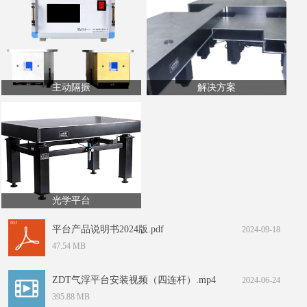
主动隔振
解决方案
光学平台
平台产品说明书2024版.pdf
2024-09-18
47.54 MB
ZDT气浮平台安装视频（四连杆）.mp4
2024-06-24
395.88 MB