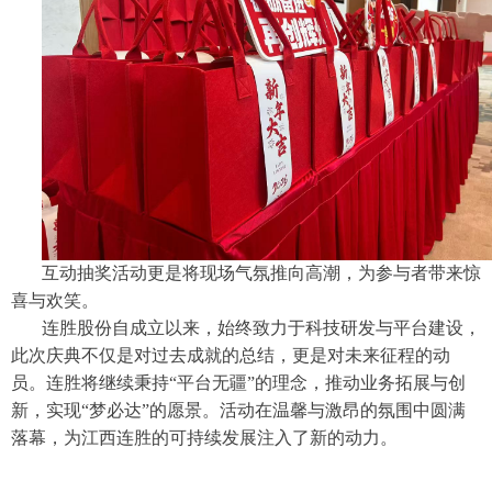
互动抽奖活动更是将现场气氛推向高潮，为参与者带来惊
喜与欢笑。
连胜股份自成立以来，始终致力于科技研发与平台建设，
此次庆典不仅是对过去成就的总结，更是对未来征程的动
员。连胜将继续秉持“平台无疆”的理念，推动业务拓展与创
新，实现“梦必达”的愿景。活动在温馨与激昂的氛围中圆满
落幕，为江西连胜的可持续发展注入了新的动力。