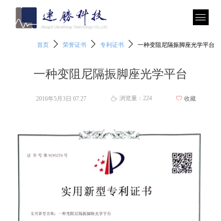
ꄲ
ꄲ
ꄲ
首页
荣誉证书
专利证书
一种变阻尼隔振脚座光学平台
一种变阻尼隔振脚座光学平台
浏览量：
224
2016年5月3日
07:27
ꄀ
收藏
ꄘ